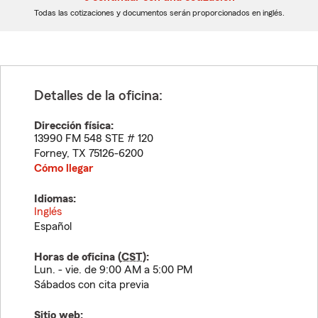
dígitos
dígitos
Todas las cotizaciones y documentos serán proporcionados en inglés.
Detalles de la oficina:
Dirección física:
13990 FM 548 STE # 120
Forney
,
TX
75126-6200
Cómo llegar
Idiomas:
Inglés
Español
Horas de oficina (
CST
):
Lun. - vie. de 9:00 AM a 5:00 PM
Sábados con cita previa
Sitio web: