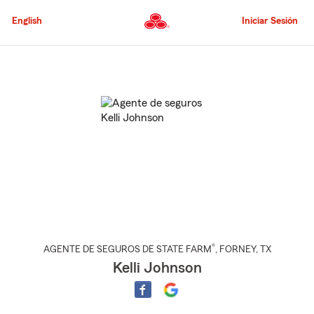
Pasar
al
English
Iniciar Sesión
contenido
principal
Comienzo
del
contenido
principal
®
AGENTE DE SEGUROS DE STATE FARM
,
FORNEY
, TX
Kelli Johnson