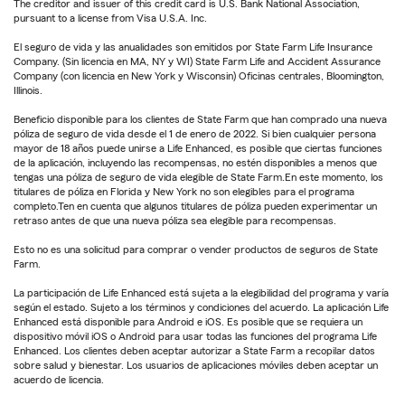
The creditor and issuer of this credit card is U.S. Bank National Association,
pursuant to a license from Visa U.S.A. Inc.
El seguro de vida y las anualidades son emitidos por State Farm Life Insurance
Company. (Sin licencia en MA, NY y WI) State Farm Life and Accident Assurance
Company (con licencia en New York y Wisconsin) Oficinas centrales, Bloomington,
Illinois.
Beneficio disponible para los clientes de State Farm que han comprado una nueva
póliza de seguro de vida desde el 1 de enero de 2022. Si bien cualquier persona
mayor de 18 años puede unirse a Life Enhanced, es posible que ciertas funciones
de la aplicación, incluyendo las recompensas, no estén disponibles a menos que
tengas una póliza de seguro de vida elegible de State Farm.En este momento, los
titulares de póliza en Florida y New York no son elegibles para el programa
completo.Ten en cuenta que algunos titulares de póliza pueden experimentar un
retraso antes de que una nueva póliza sea elegible para recompensas.
Esto no es una solicitud para comprar o vender productos de seguros de State
Farm.
La participación de Life Enhanced está sujeta a la elegibilidad del programa y varía
según el estado. Sujeto a los términos y condiciones del acuerdo. La aplicación Life
Enhanced está disponible para Android e iOS. Es posible que se requiera un
dispositivo móvil iOS o Android para usar todas las funciones del programa Life
Enhanced. Los clientes deben aceptar autorizar a State Farm a recopilar datos
sobre salud y bienestar. Los usuarios de aplicaciones móviles deben aceptar un
acuerdo de licencia.