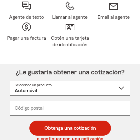
Agente de texto
Llamar al agente
Email al agente
Pagar una factura
Obtén una tarjeta
de identificación
¿Le gustaría obtener una cotización?
Seleccione un producto
Seleccione
un
nombre
de
producto
del
Código postal
Ingresa
Ingresa
_____
menú
un
un
desplegable
código
código
postal
postal
Obtenga una cotización
de
de
5
5
o continuar con una cotización